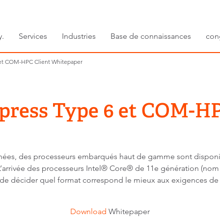
y.
Services
Industries
Base de connaissances
con
et COM-HPC Client Whitepaper
ress Type 6 et COM-HP
nnées, des processeurs embarqués haut de gamme sont dispon
rrivée des processeurs Intel® Core® de 11e génération (nom d
é de décider quel format correspond le mieux aux exigences de l
Download
Whitepaper