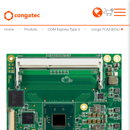
Home
Produits
COM Express Type 6
conga-TCA3 (EOL)