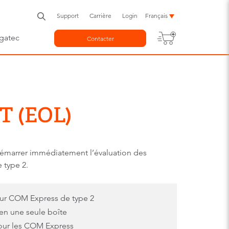
Support
Carrière
Login
Français
gatec
Contacter
T (EOL)
émarrer immédiatement l’évaluation des
type 2.
ur COM Express de type 2
 en une seule boîte
our les COM Express