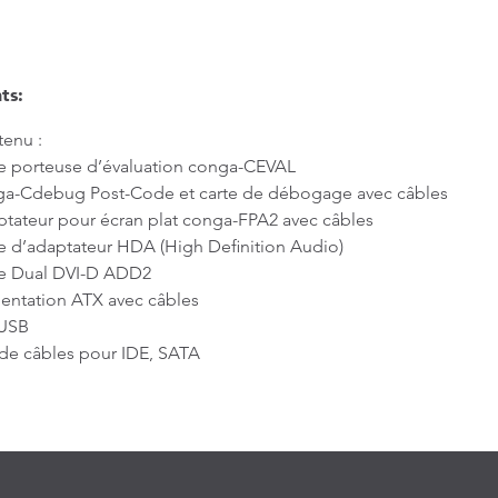
ts:
enu :
e porteuse d’évaluation conga-CEVAL
a-Cdebug Post-Code et carte de débogage avec câbles
tateur pour écran plat conga-FPA2 avec câbles
e d’adaptateur HDA (High Definition Audio)
te Dual DVI-D ADD2
entation ATX avec câbles
 USB
de câbles pour IDE, SATA