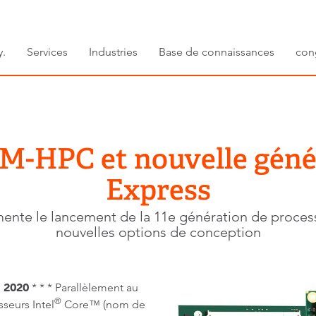
y.
Services
Industries
Base de connaissances
con
M-HPC et nouvelle gén
Express
imente le lancement de la 11e génération de proce
nouvelles options de conception
 2020
* * * Parallèlement au
®
seurs Intel
Core™ (nom de