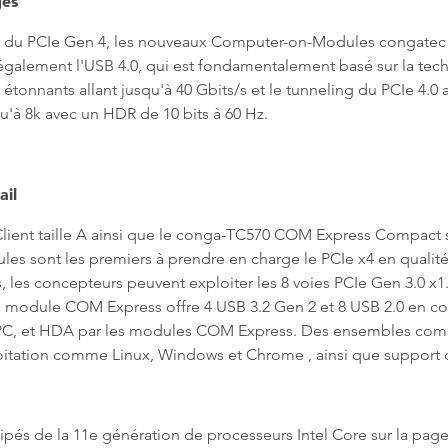
ges
us du PCIe Gen 4, les nouveaux Computer-on-Modules congatec 
alement l'USB 4.0, qui est fondamentalement basé sur la tech
 étonnants allant jusqu'à 40 Gbits/s et le tunneling du PCIe 4.
qu'à 8k avec un HDR de 10 bits à 60 Hz.
ail
t taille A ainsi que le conga-TC570 COM Express Compact se
les sont les premiers à prendre en charge le PCIe x4 en quali
s, les concepteurs peuvent exploiter les 8 voies PCIe Gen 3.0 
 le module COM Express offre 4 USB 3.2 Gen 2 et 8 USB 2.0 en 
PC, et HDA par les modules COM Express. Des ensembles compl
oitation comme Linux, Windows et Chrome , ainsi que support d
ipés de la 11e génération de processeurs Intel Core sur la pag