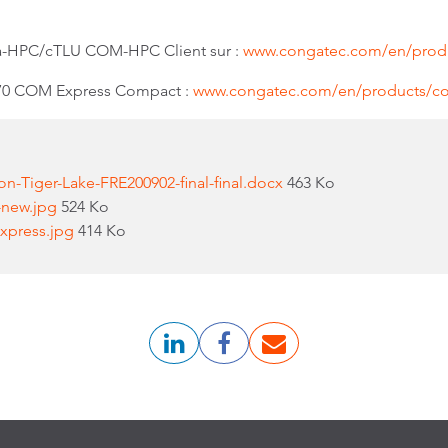
ga-HPC/cTLU COM-HPC Client sur :
www.congatec.com/en/produ
570 COM Express Compact :
www.congatec.com/en/products/co
n-Tiger-Lake-FRE200902-final-final.docx
463 Ko
new.jpg
524 Ko
xpress.jpg
414 Ko