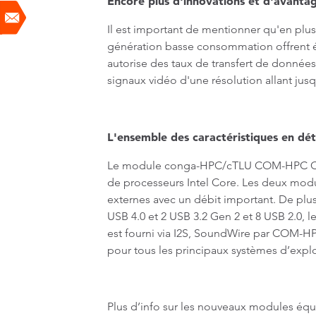
Encore plus d'innovations et d'avanta
Il est important de mentionner qu'en pl
génération basse consommation offrent ég
autorise des taux de transfert de données
signaux vidéo d'une résolution allant jus
L'ensemble des caractéristiques en dét
Le module conga-HPC/cTLU COM-HPC Clien
de processeurs Intel Core. Les deux modu
externes avec un débit important. De plu
USB 4.0 et 2 USB 3.2 Gen 2 et 8 USB 2.0,
est fourni via I2S, SoundWire par COM-H
pour tous les principaux systèmes d’expl
Plus d’info sur les nouveaux modules équ