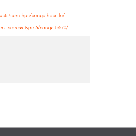
cts/com-hpc/conga-hpcctlu/
m-express-type-6/conga-tc570/