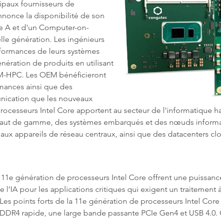
ipaux fournisseurs de
nonce la disponibilité de son
e A et d'un Computer-on-
e génération. Les ingénieurs
rformances de leurs systèmes
nération de produits en utilisant
COM-HPC. Les OEM bénéficieront
rmances ainsi que des
nication que les nouveaux
rocesseurs Intel Core apportent au secteur de l'informatique h
haut de gamme, des systèmes embarqués et des nœuds informat
aux appareils de réseau centraux, ainsi que des datacenters clo
11e génération de processeurs Intel Core offrent une puissan
’IA pour les applications critiques qui exigent un traitement à h
es points forts de la 11e génération de processeurs Intel Co
DR4 rapide, une large bande passante PCIe Gen4 et USB 4.0. 