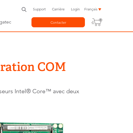
Support
Carrière
Login
Français
gatec
Contacter
ération COM
sseurs Intel® Core™ avec deux