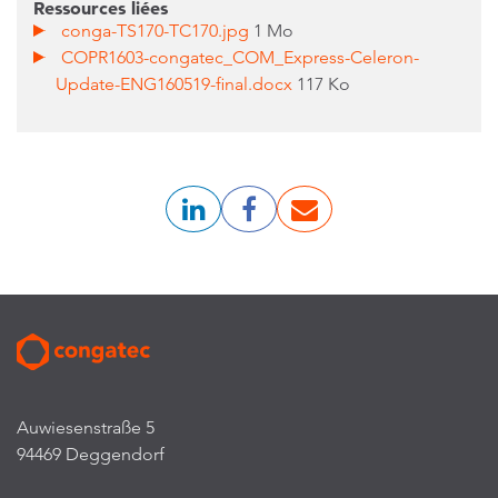
Ressources liées
conga-TS170-TC170.jpg
1 Mo
COPR1603-congatec_COM_Express-Celeron-
Update-ENG160519-final.docx
117 Ko
Auwiesenstraße 5
94469 Deggendorf