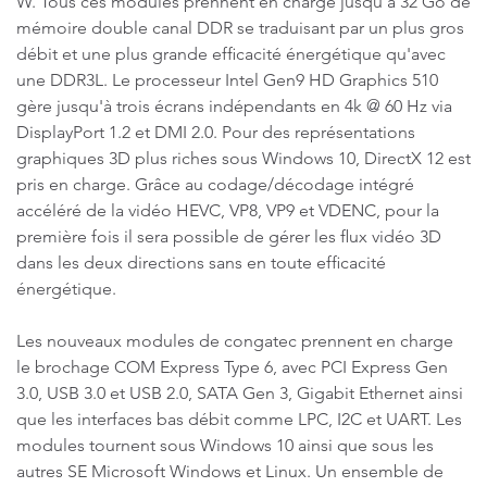
W. Tous ces modules prennent en charge jusqu'à 32 Go de
mémoire double canal DDR se traduisant par un plus gros
débit et une plus grande efficacité énergétique qu'avec
une DDR3L. Le processeur Intel Gen9 HD Graphics 510
gère jusqu'à trois écrans indépendants en 4k @ 60 Hz via
DisplayPort 1.2 et DMI 2.0. Pour des représentations
graphiques 3D plus riches sous Windows 10, DirectX 12 est
pris en charge. Grâce au codage/décodage intégré
accéléré de la vidéo HEVC, VP8, VP9 et VDENC, pour la
première fois il sera possible de gérer les flux vidéo 3D
dans les deux directions sans en toute efficacité
énergétique.
Les nouveaux modules de congatec prennent en charge
le brochage COM Express Type 6, avec PCI Express Gen
3.0, USB 3.0 et USB 2.0, SATA Gen 3, Gigabit Ethernet ainsi
que les interfaces bas débit comme LPC, I2C et UART. Les
modules tournent sous Windows 10 ainsi que sous les
autres SE Microsoft Windows et Linux. Un ensemble de