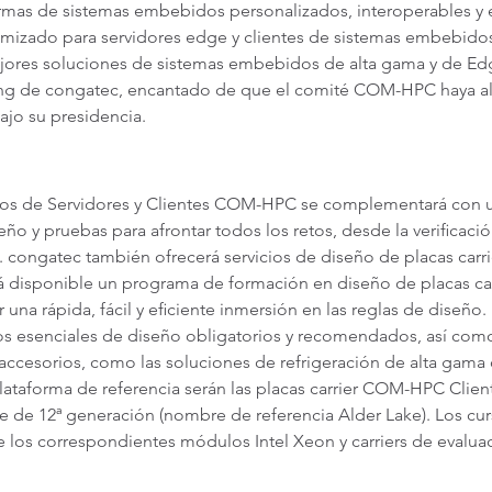
formas de sistemas embebidos personalizados, interoperables y 
izado para servidores edge y clientes de sistemas embebidos 
mejores soluciones de sistemas embebidos de alta gama y de 
ting de congatec, encantado de que el comité COM-HPC haya alc
jo su presidencia.
ños de Servidores y Clientes COM-HPC se complementará con un
ño y pruebas para afrontar todos los retos, desde la verificación
 congatec también ofrecerá servicios de diseño de placas carri
tá disponible un programa de formación en diseño de placas ca
na rápida, fácil y eficiente inmersión en las reglas de diseño.
tos esenciales de diseño obligatorios y recomendados, así com
ccesorios, como las soluciones de refrigeración de alta gama 
a plataforma de referencia serán las placas carrier COM-HPC C
e de 12ª generación (nombre de referencia Alder Lake). Los c
los correspondientes módulos Intel Xeon y carriers de evaluac