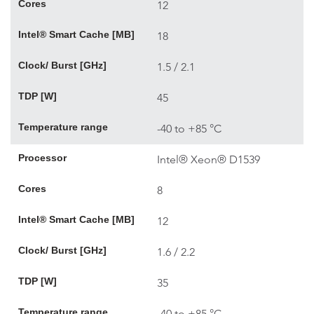
Cores
12
Intel® Smart Cache [MB]
18
Clock/ Burst [GHz]
1.5 / 2.1
TDP [W]
45
Temperature range
-40 to +85 °C
Processor
Intel® Xeon® D1539
Cores
8
Intel® Smart Cache [MB]
12
Clock/ Burst [GHz]
1.6 / 2.2
TDP [W]
35
Temperature range
-40 to +85 °C