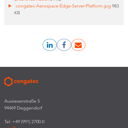
congatec-Aerospace-Edge-Server-Platform.jpg
983
KB
Auwiesenstraße 5
94469 Deggendorf
Tel: +49 (991) 2700-0