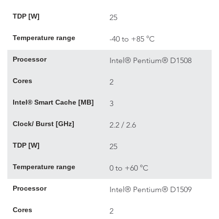
TDP [W]
25
Temperature range
-40 to +85 °C
Processor
Intel® Pentium® D1508
Cores
2
Intel® Smart Cache [MB]
3
Clock/ Burst [GHz]
2.2 / 2.6
TDP [W]
25
Temperature range
0 to +60 °C
Processor
Intel® Pentium® D1509
Cores
2