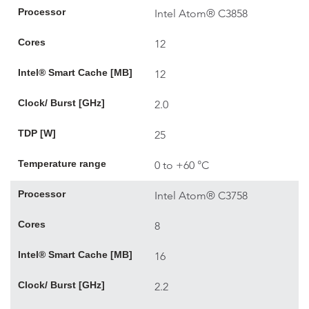
Processor
Intel Atom® C3858
Cores
12
Intel® Smart Cache [MB]
12
Clock/ Burst [GHz]
2.0
TDP [W]
25
Temperature range
0 to +60 °C
Processor
Intel Atom® C3758
Cores
8
Intel® Smart Cache [MB]
16
Clock/ Burst [GHz]
2.2