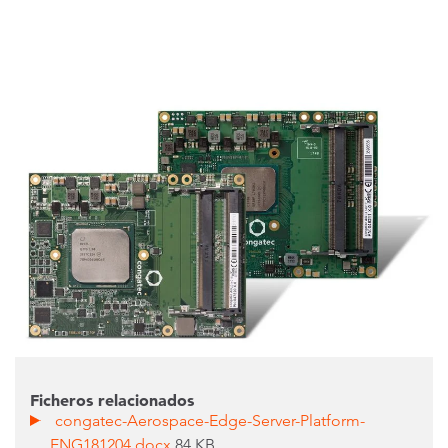
Ficheros relacionados
congatec-Aerospace-Edge-Server-Platform-
ENG181204.docx
84 KB