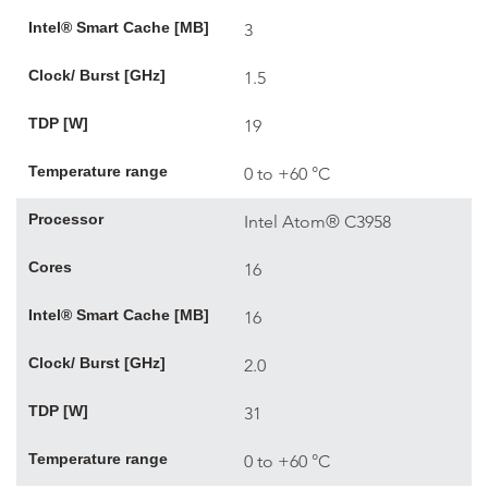
Intel® Smart Cache [MB]
3
Clock/ Burst [GHz]
1.5
TDP [W]
19
Temperature range
0 to +60 °C
Processor
Intel Atom® C3958
Cores
16
Intel® Smart Cache [MB]
16
Clock/ Burst [GHz]
2.0
TDP [W]
31
Temperature range
0 to +60 °C