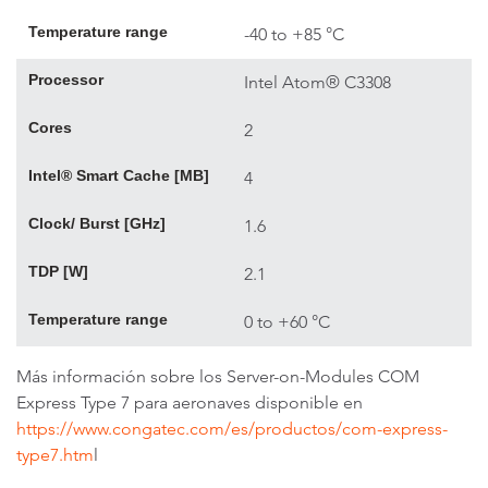
Temperature range
-40 to +85 °C
Processor
Intel Atom® C3308
Cores
2
Intel® Smart Cache [MB]
4
Clock/ Burst [GHz]
1.6
TDP [W]
2.1
Temperature range
0 to +60 °C
Más información sobre los Server-on-Modules COM
Express Type 7 para aeronaves disponible en
https://www.congatec.com/es/productos/com-express-
type7.htm
l