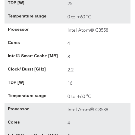
TDP [W]
25
Temperature range
0 to +60 °C
Processor
Intel Atom® C3558
Cores
4
Intel® Smart Cache [MB]
8
Clock/ Burst [GHz]
2.2
TDP [W]
16
Temperature range
0 to +60 °C
Processor
Intel Atom® C3538
Cores
4