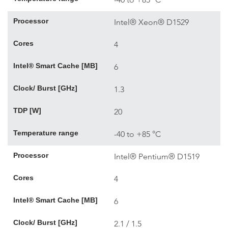
Processor
Intel® Xeon® D1529
Cores
4
Intel® Smart Cache [MB]
6
Clock/ Burst [GHz]
1.3
TDP [W]
20
Temperature range
-40 to +85 °C
Processor
Intel® Pentium® D1519
Cores
4
Intel® Smart Cache [MB]
6
Clock/ Burst [GHz]
2.1 / 1.5