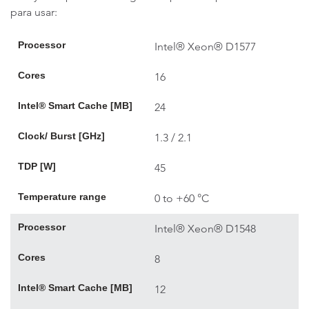
para usar:
Processor
Intel® Xeon® D1577
Cores
16
Intel® Smart Cache [MB]
24
Clock/ Burst [GHz]
1.3 / 2.1
TDP [W]
45
Temperature range
0 to +60 °C
Processor
Intel® Xeon® D1548
Cores
8
Intel® Smart Cache [MB]
12