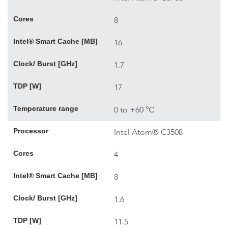
Cores
8
Intel® Smart Cache [MB]
16
Clock/ Burst [GHz]
1.7
TDP [W]
17
Temperature range
0 to +60 °C
Processor
Intel Atom® C3508
Cores
4
Intel® Smart Cache [MB]
8
Clock/ Burst [GHz]
1.6
TDP [W]
11.5