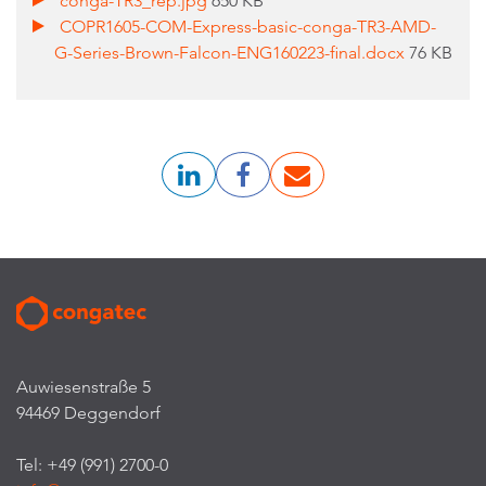
conga-TR3_rep.jpg
650 KB
COPR1605-COM-Express-basic-conga-TR3-AMD-
G-Series-Brown-Falcon-ENG160223-final.docx
76 KB
Auwiesenstraße 5
94469 Deggendorf
Tel: +49 (991) 2700-0