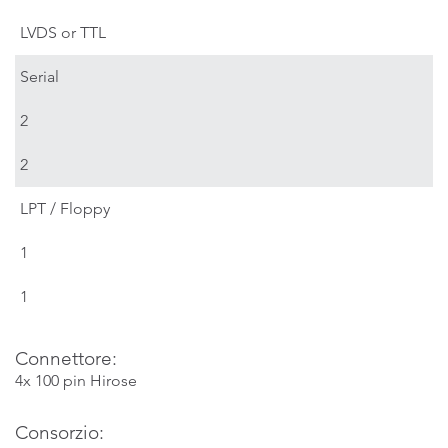
LVDS or TTL
Serial
2
2
LPT / Floppy
1
1
Connettore:
4x 100 pin Hirose
Consorzio: