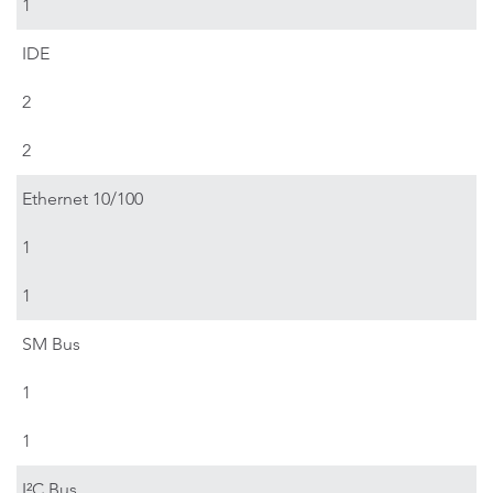
1
IDE
2
2
Ethernet 10/100
1
1
SM Bus
1
1
I²C Bus