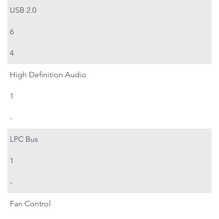
USB 2.0
6
4
High Definition Audio
1
-
LPC Bus
1
-
Fan Control