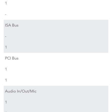
1
-
ISA Bus
-
1
PCI Bus
1
1
Audio In/Out/Mic
1