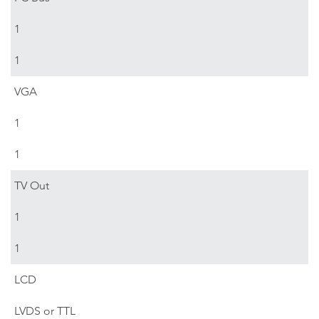
1
1
VGA
1
1
TV Out
1
1
LCD
LVDS or TTL