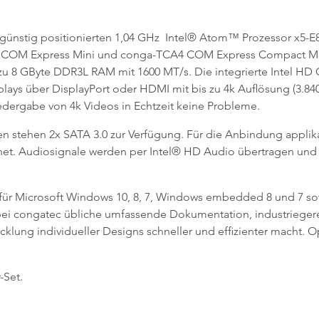
günstig positionierten 1,04 GHz Intel® Atom™ Prozessor x5-E80
COM Express Mini und conga-TCA4 COM Express Compact Modu
 zu 8 GByte DDR3L RAM mit 1600 MT/s. Die integrierte Intel HD G
lays über DisplayPort oder HDMI mit bis zu 4k Auflösung (3.840
dergabe von 4k Videos in Echtzeit keine Probleme.
 stehen 2x SATA 3.0 zur Verfügung. Für die Anbindung applikati
net. Audiosignale werden per Intel® HD Audio übertragen und 
für Microsoft Windows 10, 8, 7, Windows embedded 8 und 7 sow
bei congatec übliche umfassende Dokumentation, industriege
cklung individueller Designs schneller und effizienter macht
-Set.