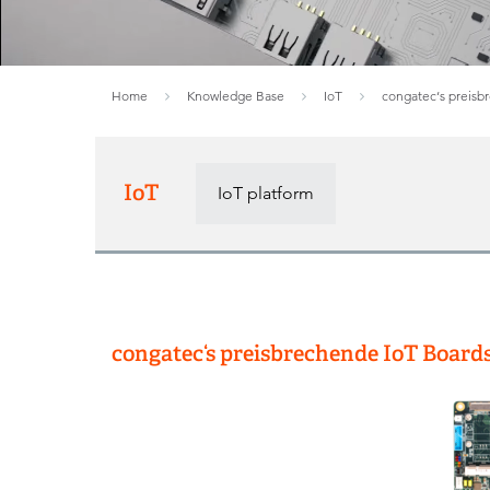
Home
Knowledge Base
IoT
congatec‘s preisb
IoT
IoT platform
congatec‘s preisbrechende IoT Board