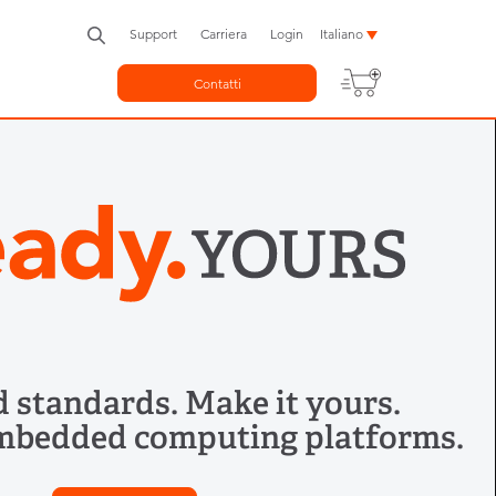
Support
Carriera
Login
Italiano
Contatti
 standards. Make it yours.
mbedded computing platforms.