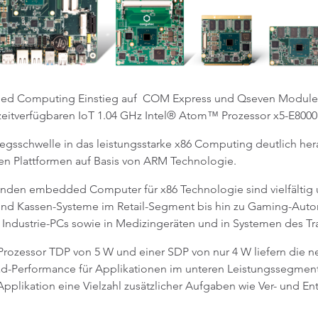
ed Computing Einstieg auf COM Express und Qseven Module so
gzeitverfügbaren IoT 1.04 GHz Intel® Atom™ Prozessor x5-E8000
iegsschwelle in das leistungsstarke x86 Computing deutlich hera
nden Plattformen auf Basis von ARM Technologie.
enden embedded Computer für x86 Technologie sind vielfältig u
et- und Kassen-Systeme im Retail-Segment bis hin zu Gaming-Au
Industrie-PCs sowie in Medizingeräten und in Systemen des T
Prozessor TDP von 5 W und einer SDP von nur 4 W liefern die 
-Performance für Applikationen im unteren Leistungssegment. 
Applikation eine Vielzahl zusätzlicher Aufgaben wie Ver- und En