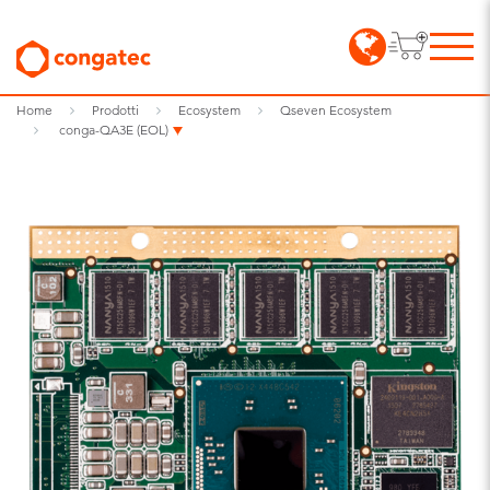
Home
Prodotti
Ecosystem
Qseven Ecosystem
conga-QA3E (EOL)