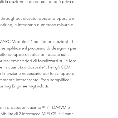
lida opzione a basso costo ed è priva di
un throughput elevato, possono operare in
tworking) e integrano numerose misure di
MARC Module 2.1 ad alte prestazioni – ha
semplificare il processo di design-in per
lo sviluppo di soluzioni basate sulla
azioni embedded di focalizzarsi sulle loro
e in quantità industriale”. Per gli OEM
finanziarie necessarie per lo sviluppo di
amente interessante. Esso semplifica il
rring Engineering) ridotti.
on i processori Jacinto™ 7 TDA4VM o
ilità di 2 interfacce MIPI-CSI a 4 canali