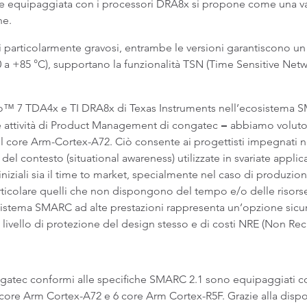
ne equipaggiata con i processori DRA8x si propone come una va
ne.
ali particolarmente gravosi, entrambe le versioni garantiscono 
40 a +85 °C), supportano la funzionalità TSN (Time Sensitive Ne
to™ 7 TDA4x e TI DRA8x di Texas Instruments nell’ecosistema S
–
le attività di Product Management di congatec
abbiamo voluto 
 core Arm-Cortex-A72. Ciò consente ai progettisti impegnati nel
el contesto (situational awareness) utilizzate in svariate applic
niziali sia il time to market, specialmente nel caso di produzion
rticolare quelli che non dispongono del tempo e/o delle risorse 
sistema SMARC ad alte prestazioni rappresenta un’opzione sicur
 livello di protezione del design stesso e di costi NRE (Non Recu
atec conformi alle specifiche SMARC 2.1 sono equipaggiati c
ore Arm Cortex-A72 e 6 core Arm Cortex-R5F. Grazie alla disponib