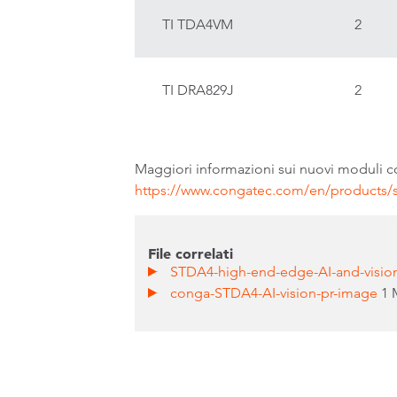
TI TDA4VM
2
TI DRA829J
2
Maggiori informazioni sui nuovi moduli co
https://www.congatec.com/en/products
File correlati
STDA4-high-end-edge-AI-and-vision
conga-STDA4-AI-vision-pr-image
1