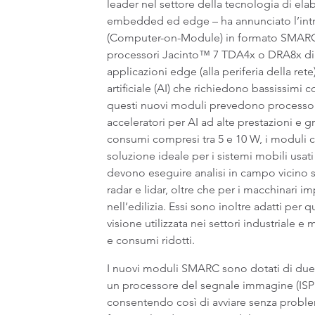
leader nel settore della tecnologia di ela
embedded ed edge – ha annunciato l’in
(Computer-on-Module) in formato SMARC 
processori Jacinto™ 7 TDA4x o DRA8x di T
applicazioni edge (alla periferia della rete
artificiale (AI) che richiedono bassissimi
questi nuovi moduli prevedono processor
acceleratori per AI ad alte prestazioni e gr
consumi compresi tra 5 e 10 W, i moduli
soluzione ideale per i sistemi mobili usati
devono eseguire analisi in campo vicino 
radar e lidar, oltre che per i macchinari im
nell’edilizia. Essi sono inoltre adatti per 
visione utilizzata nei settori industriale e
e consumi ridotti.
I nuovi moduli SMARC sono dotati di due
un processore del segnale immagine (ISP –
consentendo così di avviare senza problemi