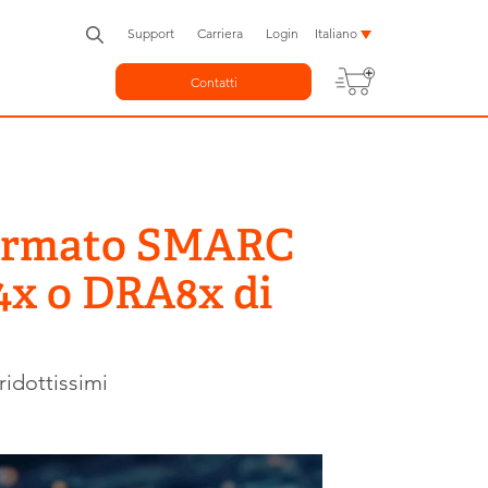
Support
Carriera
Login
Italiano
Contatti
 formato SMARC
4x o DRA8x di
ridottissimi