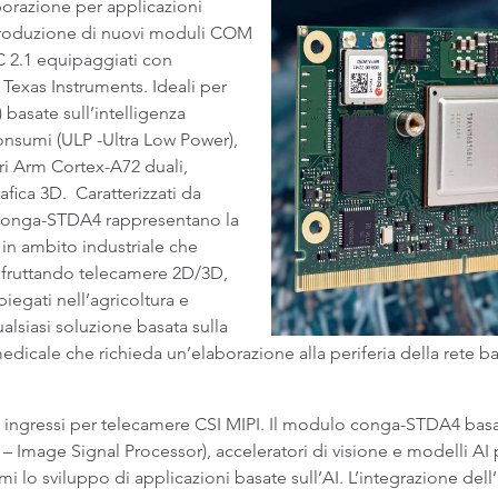
borazione per applicazioni
troduzione di nuovi moduli COM
2.1 equipaggiati con
exas Instruments. Ideali per
) basate sull’intelligenza
 consumi (ULP -Ultra Low Power),
i Arm Cortex-A72 duali,
afica 3D. Caratterizzati da
 conga-STDA4 rappresentano la
 in ambito industriale che
sfruttando telecamere 2D/3D,
piegati nell’agricoltura e
qualsiasi soluzione basata sulla
 medicale che richieda un’elaborazione alla periferia della rete b
 ingressi per telecamere CSI MIPI. Il modulo conga-STDA4 bas
 Image Signal Processor), acceleratori di visione e modelli AI p
 lo sviluppo di applicazioni basate sull’AI. L’integrazione dell