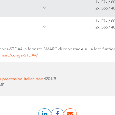
1x C7x / 8
6
2x C66 / 4
1x C7x / 8
6
2x C66 / 4
nga-STDA4 in formato SMARC di congatec e sulle loro funzionali
/smarc/conga-STDA4/
-processing-italian.doc
420 KB
 MB