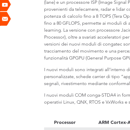
(lane) e un processore ISP (Image Signal 
provenienti da telecamere, radar e lidar co
potenza di calcolo fino a 8 TOPS (Tera Ope
fino a 80 GFLOPS, permette ai moduli di ass
learning. La versione con processore Jac
Processor), oltre a svariati acceleratori p
versioni dei nuovi moduli di congatec s
tracciamento del movimento e una percezio
funzionalità GPGPU (General Purpose GPU
I nuovi moduli sono integrati all’intern
personalizzate, schede carrier di tipo “app
segnali, rivestimento mediante conformal 
I nuovi moduli COM conga-STDA4 in forma
operativi Linux, QNX, RTOS e VxWorks e son
Processor
ARM Cortex-