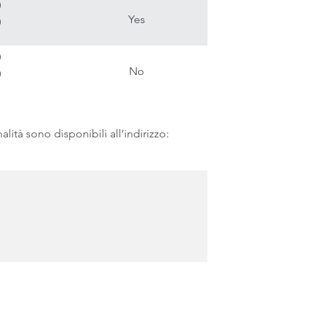
0
Yes
0
0
No
0
tà sono disponibili all’indirizzo: