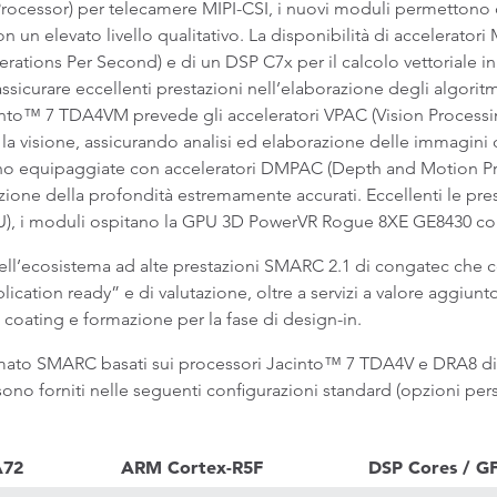
Processor) per telecamere MIPI-CSI, i nuovi moduli permettono d
n un elevato livello qualitativo. La disponibilità di accelerator
rations Per Second) e di un DSP C7x per il calcolo vettoriale i
icurare eccellenti prestazioni nell’elaborazione degli algoritmi 
into™ 7 TDA4VM prevede gli acceleratori VPAC (Vision Processi
er la visione, assicurando analisi ed elaborazione delle immagini d
ono equipaggiate con acceleratori DMPAC (Depth and Motion Pr
ne della profondità estremamente accurati. Eccellenti le presta
), i moduli ospitano la GPU 3D PowerVR Rogue 8XE GE8430 com
o dell’ecosistema ad alte prestazioni SMARC 2.1 di congatec ch
lication ready” e di valutazione, oltre a servizi a valore aggiunt
coating e formazione per la fase di design-in.
to SMARC basati sui processori Jacinto™ 7 TDA4V e DRA8 di T
o forniti nelle seguenti configurazioni standard (opzioni perso
A72
ARM Cortex-R5F
DSP Cores / G