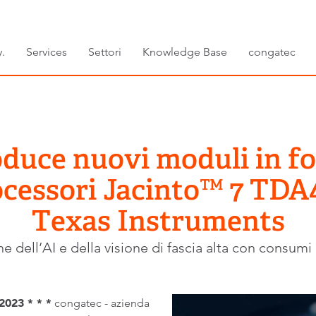
.
Services
Settori
Knowledge Base
congatec
oduce nuovi moduli in
rocessori Jacinto™ 7 TDA
Texas Instruments
e dell’AI e della visione di fascia alta con consumi 
023 * * *
congatec - azienda