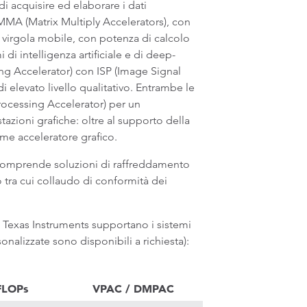
i acquisire ed elaborare i dati
i MMA (Matrix Multiply Accelerators), con
n virgola mobile, con potenza di calcolo
di intelligenza artificiale e di deep-
ng Accelerator) con ISP (Image Signal
i elevato livello qualitativo. Entrambe le
ocessing Accelerator) per un
zioni grafiche: oltre al supporto della
e acceleratore grafico.
e comprende soluzioni di raffreddamento
o tra cui collaudo di conformità dei
exas Instruments supportano i sistemi
nalizzate sono disponibili a richiesta):
FLOPs
VPAC / DMPAC