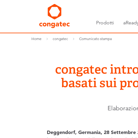
Prodotti
aReady
Home
congatec
Comunicato stampa
congatec intr
basati sui p
Elaborazion
Deggendorf, Germania, 28 Settembre 2