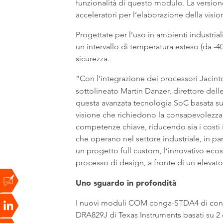
funzionalità di questo modulo. La versio
acceleratori per l’elaborazione della visio
Progettate per l’uso in ambienti industri
un intervallo di temperatura esteso (da -
sicurezza.
“Con l’integrazione dei processori Jacin
sottolineato Martin Danzer, direttore del
questa avanzata tecnologia SoC basata sul
visione che richiedono la consapevolezza d
competenze chiave, riducendo sia i costi i
che operano nel settore industriale, in pa
un progetto full custom, l’innovativo eco
processo di design, a fronte di un elevato
Uno sguardo in profondità
I nuovi moduli COM conga-STDA4 di cong
DRA829J di Texas Instruments basati su 2 c