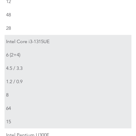
12
48
28
Intel Core i3-1315UE
6 (2+4)
4.5 / 3.3
1.2 / 0.9
8
64
15
Intel Pentium U300E