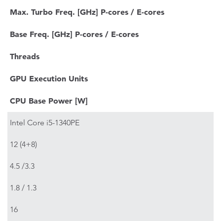
Max. Turbo Freq. [GHz] P-cores / E-cores
Base Freq. [GHz] P-cores / E-cores
Threads
GPU Execution Units
CPU Base Power [W]
Intel Core i5-1340PE
12 (4+8)
4.5 /3.3
1.8 / 1.3
16