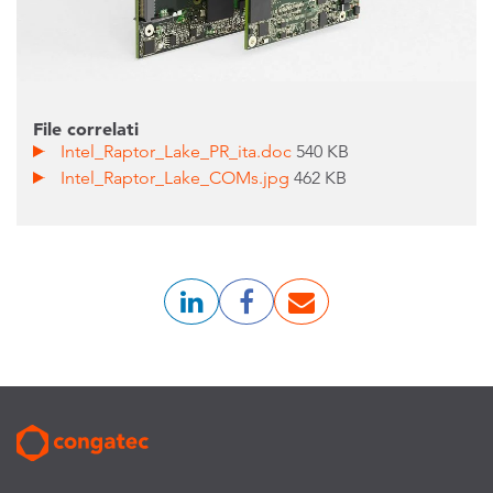
File correlati
Intel_Raptor_Lake_PR_ita.doc
540 KB
Intel_Raptor_Lake_COMs.jpg
462 KB