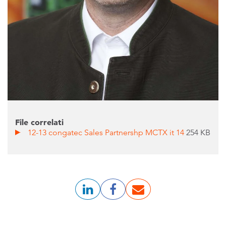
File correlati
12-13 congatec Sales Partnershp MCTX it 14
254 KB