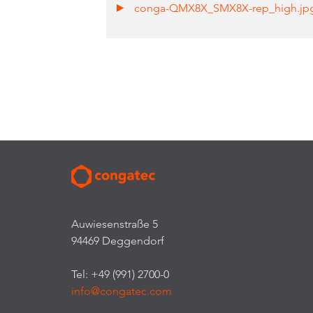
conga-QMX8X_SMX8X-rep_high.j
Auwiesenstraße 5
94469 Deggendorf
Tel: +49 (991) 2700-0
info@congatec.com