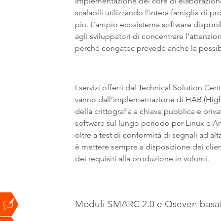
implementazione del core di elaborazione 
scalabili utilizzando l’intera famiglia di
pin. L’ampio ecosistema software disponibi
agli sviluppatori di concentrare l‘attenzi
perchè congatec prevede anche la possibili
I servizi offerti dal Technical Solution 
vanno dall’implementazione di HAB (High 
della crittografia a chiave pubblica e pri
software sul lungo periodo per Linux e An
oltre a test di conformità di segnali ad al
è mettere sempre a disposizione dei clienti
dei requisiti alla produzione in volumi.
Moduli SMARC 2.0 e Qseven basati 