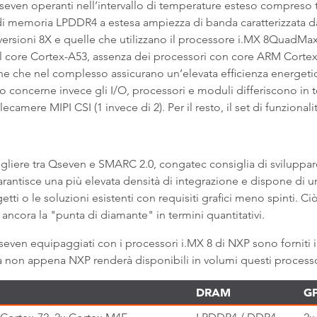
seven operanti nell’intervallo di temperature esteso compreso 
di memoria LPDDR4 a estesa ampiezza di banda caratterizzata da
 versioni 8X e quelle che utilizzano il processore i.MX 8QuadMa
l core Cortex-A53, assenza dei processori con core ARM Cortex
tiche che nel complesso assicurano un’elevata efficienza energet
o concerne invece gli I/O, processori e moduli differiscono in t
elecamere MIPI CSI (1 invece di 2). Per il resto, il set di funzion
egliere tra Qseven e SMARC 2.0, congatec consiglia di sviluppare
garantisce una più elevata densità di integrazione e dispone di 
tti o le soluzioni esistenti con requisiti grafici meno spinti. Ci
ancora la "punta di diamante" in termini quantitativi.
en equipaggiati con i processori i.MX 8 di NXP sono forniti in
ata non appena NXP renderà disponibili in volumi questi processo
DRAM
G