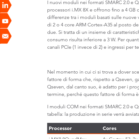
I nuovi moduli nei formati SMARC 2.0 e Q
processori i.MX 8X e offrono fino a 4 GB 
differenze tra i moduli basati sulle nuove
di 2 o 4 core ARM Cortex-A35 al posto de
due. Si tratta di un insieme di caratteris
consumo risulta inferiore a 3 W. Per quant
canali PCIe (1 invece di 2) e ingressi per t
Nel momento in cui ci si trova a dover sc
fattore di forma che, rispetto a Qseven, 
Qseven, dal canto suo, è adatto per i proge
termine, perché questo fattore di forma è 
I moduli COM nei formati SMARC 2.0 e Qsev
tabella: la produzione in serie verrà avvi
Processor
Cores