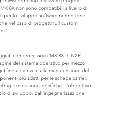
gli OEM potranno realizzare progetti
i.MX 8X non sono compatibili a livello di
zati per lo sviluppo software permettono
che nel caso di progetti full custom
ier“.
aggiati con processori i.MX 8X di NXP
magine del sistema operativo per mezzo
e) fino ad arrivare alla manutenzione del
nenti più adatti per le schede carrier,
debug di soluzioni specifiche. L'obbiettivo
iclo di sviluppo, dall'ingegnerizzazione