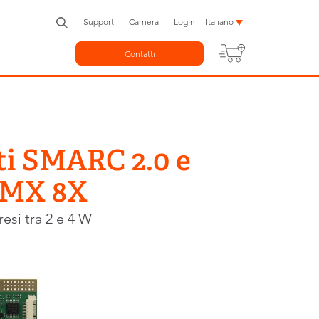
Support
Carriera
Login
Italiano
Contatti
ti SMARC 2.0 e
i.MX 8X
esi tra 2 e 4 W