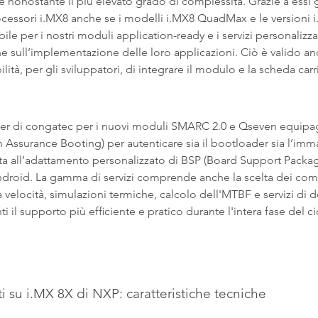
nonostante il più elevato grado di complessità. Grazie a essi 
 processori i.MX8 anche se i modelli i.MX8 QuadMax e le versioni 
le per i nostri moduli application-ready e i servizi personaliz
one sull’implementazione delle loro applicazioni. Ciò è valido an
tà, per gli sviluppatori, di integrare il modulo e la scheda carr
Center di congatec per i nuovi moduli SMARC 2.0 e Qseven equip
Assurance Booting) per autenticare sia il bootloader sia l’im
vata all’adattamento personalizzato di BSP (Board Support Packag
droid. La gamma di servizi comprende anche la scelta dei compo
ta velocità, simulazioni termiche, calcolo dell'MTBF e servizi di 
 il supporto più efficiente e pratico durante l'intera fase del c
su i.MX 8X di NXP: caratteristiche tecniche