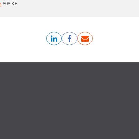
pg
808 KB