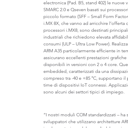
electronica (Pad. B5, stand 402) le nuove 
SMARC 2.0 e Qseven basati sui processori 
piccolo formato (SFF – Small Form Factor
i.MX 8X, che vanno ad arricchire l’offerta
processori i.MX8, sono destinati principa
industriali che richiedono elevata affidabi
consumi (ULP – Ultra Low Power). Realizzati
ARM A35 particolarmente efficiente in ter
assicurano eccellenti prestazioni grafiche
disponibili in versioni con 2 o 4 core. Qu
embedded, caratterizzati da una dissipazi
compreso tra -40 e +85 °C, supportano il 
time di dispositivi IoT connessi. Applicazi
sono alcuni dei settori tipici di impiego.
“I nostri moduli COM standardizzati – ha 
sviluppatori che utilizzano architetture A