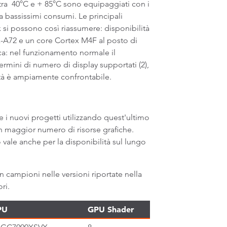
tra 40°C e + 85°C sono equipaggiati con i
 bassissimi consumi. Le principali
x si possono così riassumere: disponibilità
-A72 e un core Cortex M4F al posto di
ica: nel funzionamento normale il
ermini di numero di display supportati (2),
alità è ampiamente confrontabile.
 i nuovi progetti utilizzando quest'ultimo
un maggior numero di risorse grafiche.
ò vale anche per la disponibilità sul lungo
 campioni nelle versioni riportate nella
ri.
PU
GPU Shader