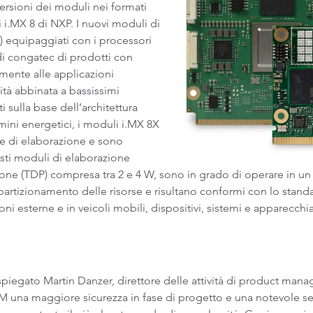
versioni dei moduli nei formati
i.MX 8 di NXP. I nuovi moduli di
) equipaggiati con i processori
 di congatec di prodotti con
lmente alle applicazioni
lità abbinata a bassissimi
 sulla base dell’architettura
mini energetici, i moduli i.MX 8X
 e di elaborazione e sono
esti moduli di elaborazione
one (TDP) compresa tra 2 e 4 W, sono in grado di operare in un 
partizionamento delle risorse e risultano conformi con lo standa
oni esterne e in veicoli mobili, dispositivi, sistemi e apparecchia
spiegato Martin Danzer, direttore delle attività di product man
RM una maggiore sicurezza in fase di progetto e una notevole se