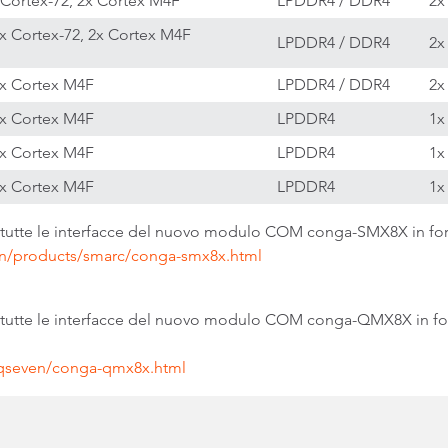
 Cortex-72, 2x Cortex M4F
LPDDR4 / DDR4
2x
1x Cortex-72, 2x Cortex M4F
LPDDR4 / DDR4
2x
2x Cortex M4F
LPDDR4 / DDR4
2x
1x Cortex M4F
LPDDR4
1x
1x Cortex M4F
LPDDR4
1x
1x Cortex M4F
LPDDR4
1x
 tutte le interfacce del nuovo modulo COM conga-SMX8X in fo
n/products/smarc/conga-smx8x.html
i tutte le interfacce del nuovo modulo COM conga-QMX8X in fo
/qseven/conga-qmx8x.html