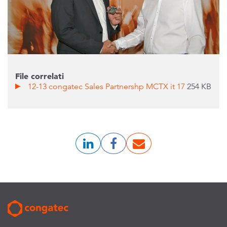
File correlati
12-13 congatec Sales Partnershp MCTX it 17
254 KB