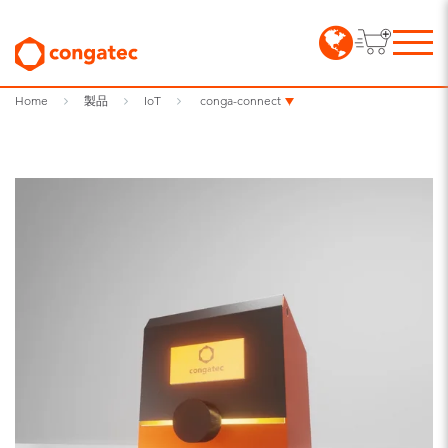
Home
製品
IoT
conga-connect