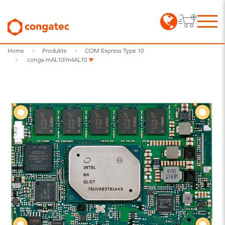
Home
Produkte
COM Express Type 10
conga-mAL10/m4AL10