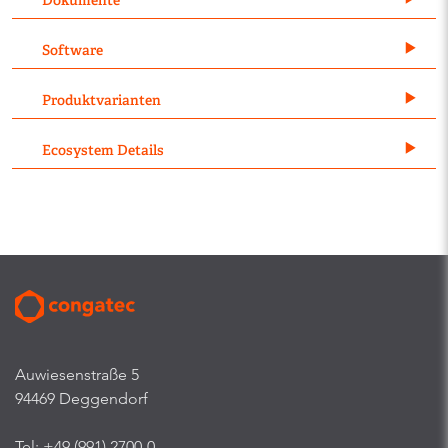
Dokumente
Software
Produktvarianten
Ecosystem Details
Auwiesenstraße 5
94469 Deggendorf
Tel: +49 (991) 2700-0